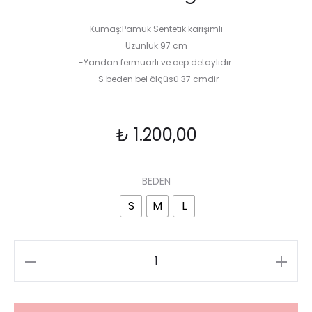
Kumaş:Pamuk Sentetik karışımlı
Uzunluk:97 cm
-Yandan fermuarlı ve cep detaylıdır.
-S beden bel ölçüsü 37 cmdir
₺
1.200,00
BEDEN
S
M
L