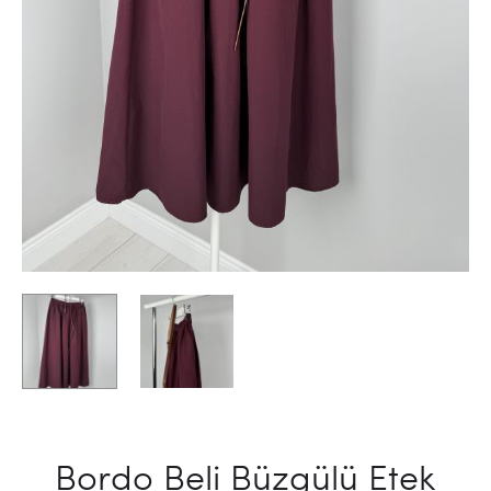
Bordo Beli Büzgülü Etek