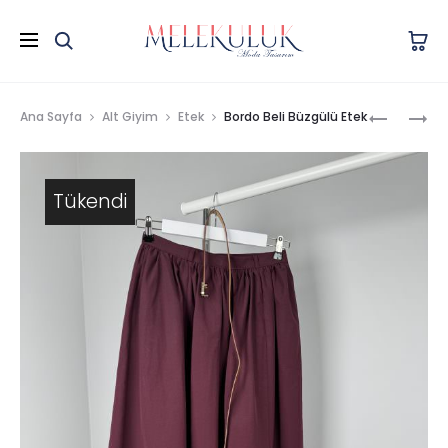
Prod
VATKALI
TAŞ
Ana Sayfa
Alt Giyim
Etek
Bordo Beli Büzgülü Etek
MODAL
İŞLEME
navig
KUMAŞ
DETAY
BASIC
GÖMLEK
Tükendi
TIŞÖRT