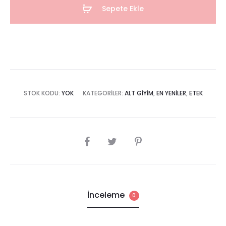
Sepete Ekle
STOK KODU:
YOK
KATEGORILER:
ALT GIYIM
,
EN YENILER
,
ETEK
SHARE
İnceleme
0