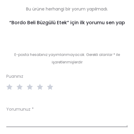
Bu ürüne herhangi bir yorum yapılmadı.
R
“Bordo Beli Büzgülü Etek” için ilk yorumu sen yap
e
v
i
E-posta hesabınız yayımlanmayacak.
Gerekli alanlar
*
ile
işaretlenmişlerdir
e
w
Puanınız
s
Yorumunuz
*