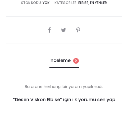
STOK KODU:
YOK
KATEGORILER:
ELBISE
,
EN YENILER
SHARE
İnceleme
0
Bu ürüne herhangi bir yorum yapılmadı.
R
“Desen Viskon Elbise” için ilk yorumu sen yap
e
v