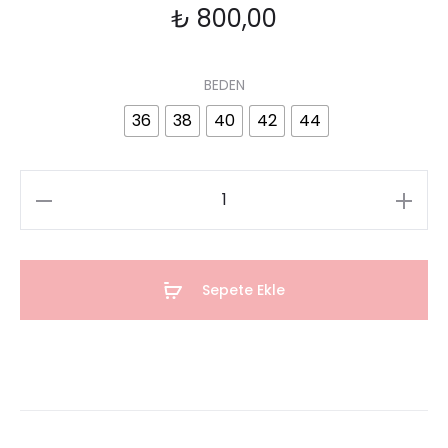
₺
800,00
BEDEN
36
38
40
42
44
Sepete Ekle