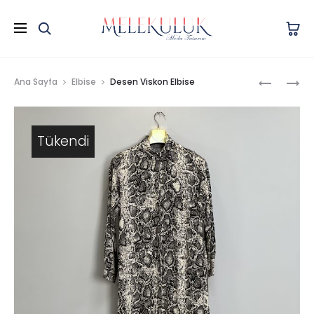
Prod
İNDIGO
LILA
Ana Sayfa
Elbise
Desen Viskon Elbise
VATKALI
VATKALI
navig
TAKIM
TAKIM
Tükendi