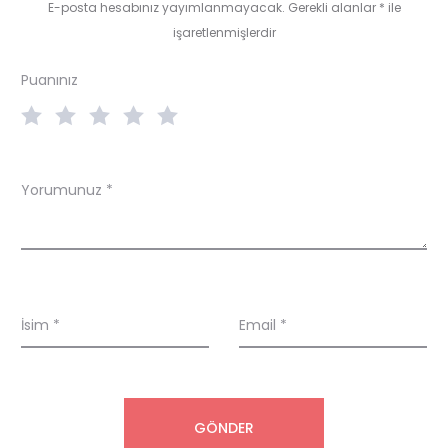
i
E-posta hesabınız yayımlanmayacak.
Gerekli alanlar
*
ile
işaretlenmişlerdir
e
w
Puanınız
s
Yorumunuz
*
İsim
*
Email
*