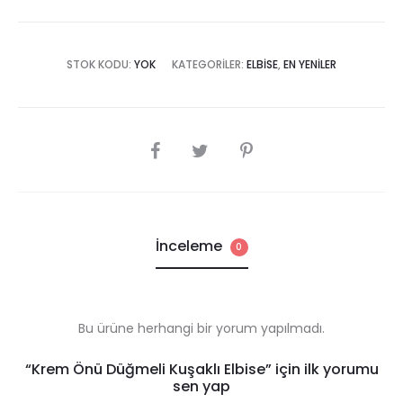
STOK KODU:
YOK
KATEGORILER:
ELBISE
,
EN YENILER
SHARE
İnceleme
0
Bu ürüne herhangi bir yorum yapılmadı.
R
“Krem Önü Düğmeli Kuşaklı Elbise” için ilk yorumu
sen yap