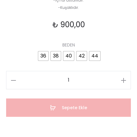
-İçi ful astarlıdır.
-Kuşaklıdır.
₺
900,00
BEDEN
36
38
40
42
44
Sepete Ekle