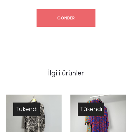
İlgili ürünler
Tükendi
Tükendi