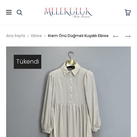
Prod
130
ÇIÇEK
Ana Sayfa
Elbise
Krem Önü Düğmeli Kuşaklı Elbise
CM
DESEN
navig
POPLIN
VISKON
BELI
BISIKLET
Tükendi
LASTIK
YAKA
DETAY
ELBISE
ELBISE