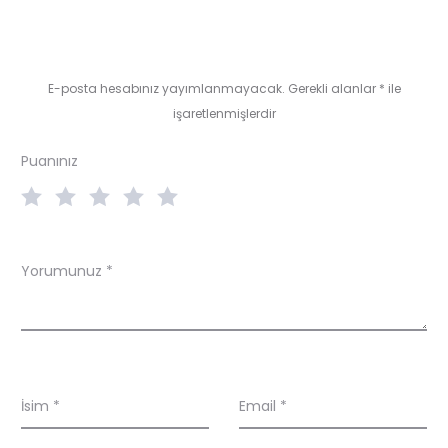
e
v
i
E-posta hesabınız yayımlanmayacak.
Gerekli alanlar
*
ile
e
işaretlenmişlerdir
w
Puanınız
s
Yorumunuz
*
İsim
*
Email
*