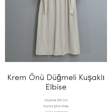
Krem Önü Düğmeli Kuşaklı
Elbise
Uzunluk:135 cm
Kuma:Şifon Krep