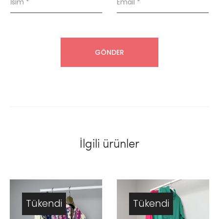
İsim
*
Email
*
İlgili ürünler
Tükendi
Tükendi