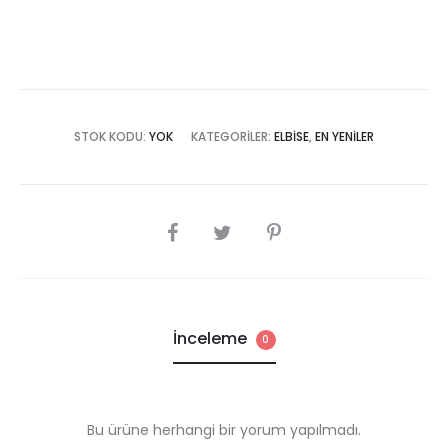
STOK KODU:
YOK
KATEGORILER:
ELBISE
,
EN YENILER
SHARE
İnceleme
0
Bu ürüne herhangi bir yorum yapılmadı.