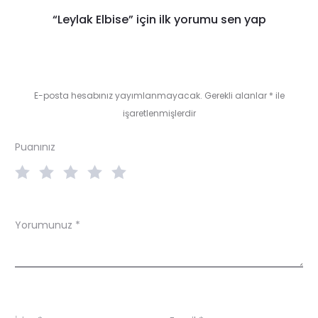
R
“Leylak Elbise” için ilk yorumu sen yap
e
v
i
E-posta hesabınız yayımlanmayacak.
Gerekli alanlar
*
ile
işaretlenmişlerdir
e
w
Puanınız
s
Yorumunuz
*